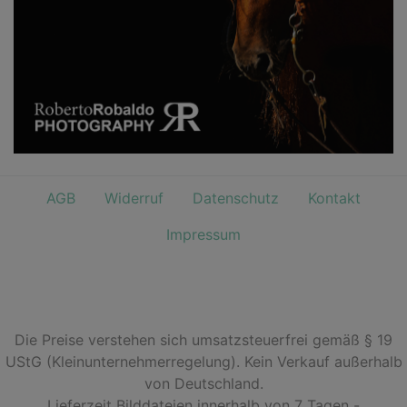
AGB
Widerruf
Datenschutz
Kontakt
Impressum
Die Preise verstehen sich umsatzsteuerfrei gemäß § 19
UStG (Kleinunternehmerregelung). Kein Verkauf außerhalb
von Deutschland.
Lieferzeit Bilddateien innerhalb von 7 Tagen -