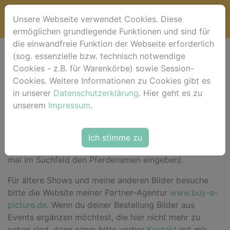
Unsere Webseite verwendet Cookies. Diese
ermöglichen grundlegende Funktionen und sind für
die einwandfreie Funktion der Webseite erforderlich
(sog. essenzielle bzw. technisch notwendige
Willkommen bei
Cookies - z.B. für Warenkörbe) sowie Session-
Cookies. Weitere Informationen zu Cookies gibt es
horse-foto.de !
in unserer
Datenschutzerklärung
. Hier geht es zu
unserem
Impressum
.
Hier im Shop
findest du für das aktuelle Event deine
Ich stimme zu
Bilder sortiert nach Pferdenamen (alternativ einfach
mal im Suchfeld den Pferdenamen eingeben).
Für ältere Shows und meine anderen Bilder besuche
bitte die Website meiner Partner-Agentur
www.buy-a-
picture.de
. Wenn du deiner Bestellung Bilder aus
Events ergänzen möchtest, die hier nicht mehr zu
sehen sind, dann nimm bitte vorher
Kontakt
mit mir