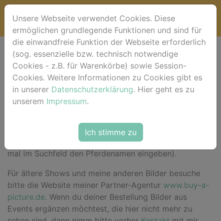
Unsere Webseite verwendet Cookies. Diese
ermöglichen grundlegende Funktionen und sind für
die einwandfreie Funktion der Webseite erforderlich
(sog. essenzielle bzw. technisch notwendige
Willkommen bei
Cookies - z.B. für Warenkörbe) sowie Session-
Cookies. Weitere Informationen zu Cookies gibt es
horse-foto.de !
in unserer
Datenschutzerklärung
. Hier geht es zu
unserem
Impressum
.
Hier im Shop
findest du für das aktuelle Event deine
Ich stimme zu
Bilder sortiert nach Pferdenamen (alternativ einfach
mal im Suchfeld den Pferdenamen eingeben).
Für ältere Shows und meine anderen Bilder besuche
bitte die Website meiner Partner-Agentur
www.buy-a-
picture.de
. Wenn du deiner Bestellung Bilder aus
Events ergänzen möchtest, die hier nicht mehr zu
sehen sind, dann nimm bitte vorher
Kontakt
mit mir