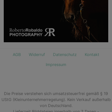
AGB
Widerruf
Datenschutz
Kontakt
Impressum
Die Preise verstehen sich umsatzsteuerfrei gemäß § 19
UStG (Kleinunternehmerregelung). Kein Verkauf außerhalb
von Deutschland.
Lieferzeit Bilddateien innerhalb von 7 Tagen -