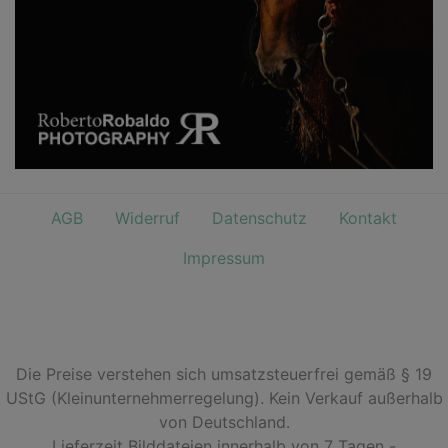
AGB
Widerruf
Datenschutz
Kontakt
Impressum
Die Preise verstehen sich umsatzsteuerfrei gemäß § 19
UStG (Kleinunternehmerregelung). Kein Verkauf außerhalb
von Deutschland.
Lieferzeit Bilddateien innerhalb von 7 Tagen -