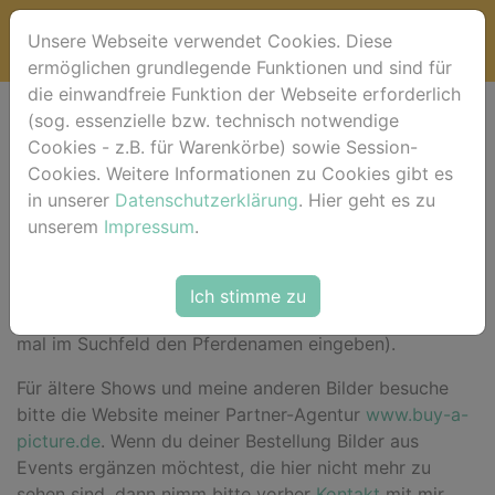
Unsere Webseite verwendet Cookies. Diese
ermöglichen grundlegende Funktionen und sind für
die einwandfreie Funktion der Webseite erforderlich
(sog. essenzielle bzw. technisch notwendige
Willkommen bei
Cookies - z.B. für Warenkörbe) sowie Session-
Cookies. Weitere Informationen zu Cookies gibt es
horse-foto.de !
in unserer
Datenschutzerklärung
. Hier geht es zu
unserem
Impressum
.
Hier im Shop
findest du für das aktuelle Event deine
Ich stimme zu
Bilder sortiert nach Pferdenamen (alternativ einfach
mal im Suchfeld den Pferdenamen eingeben).
Für ältere Shows und meine anderen Bilder besuche
bitte die Website meiner Partner-Agentur
www.buy-a-
picture.de
. Wenn du deiner Bestellung Bilder aus
Events ergänzen möchtest, die hier nicht mehr zu
sehen sind, dann nimm bitte vorher
Kontakt
mit mir