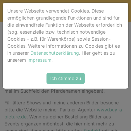
Unsere Webseite verwendet Cookies. Diese
ermöglichen grundlegende Funktionen und sind für
die einwandfreie Funktion der Webseite erforderlich
(sog. essenzielle bzw. technisch notwendige
Willkommen bei
Cookies - z.B. für Warenkörbe) sowie Session-
Cookies. Weitere Informationen zu Cookies gibt es
horse-foto.de !
in unserer
Datenschutzerklärung
. Hier geht es zu
unserem
Impressum
.
Hier im Shop
findest du für das aktuelle Event deine
Ich stimme zu
Bilder sortiert nach Pferdenamen (alternativ einfach
mal im Suchfeld den Pferdenamen eingeben).
Für ältere Shows und meine anderen Bilder besuche
bitte die Website meiner Partner-Agentur
www.buy-a-
picture.de
. Wenn du deiner Bestellung Bilder aus
Events ergänzen möchtest, die hier nicht mehr zu
sehen sind, dann nimm bitte vorher
Kontakt
mit mir