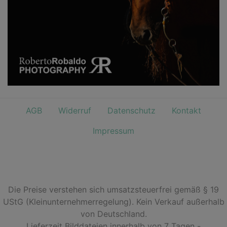
AGB
Widerruf
Datenschutz
Kontakt
Impressum
Die Preise verstehen sich umsatzsteuerfrei gemäß § 19
UStG (Kleinunternehmerregelung). Kein Verkauf außerhalb
von Deutschland.
Lieferzeit Bilddateien innerhalb von 7 Tagen -