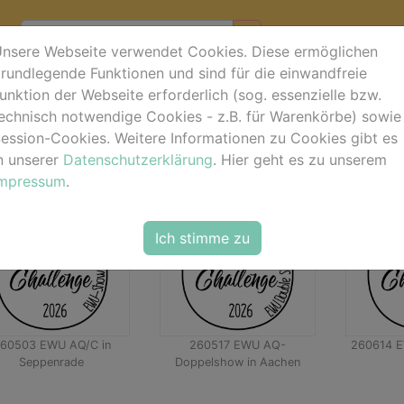
nsere Webseite verwendet Cookies. Diese ermöglichen
rundlegende Funktionen und sind für die einwandfreie
unktion der Webseite erforderlich (sog. essenzielle bzw.
echnisch notwendige Cookies - z.B. für Warenkörbe) sowie
ession-Cookies. Weitere Informationen zu Cookies gibt es
n unserer
Datenschutzerklärung
. Hier geht es zu unserem
Impressum
.
Ich stimme zu
60503 EWU AQ/C in
260517 EWU AQ-
260614 E
Seppenrade
Doppelshow in Aachen