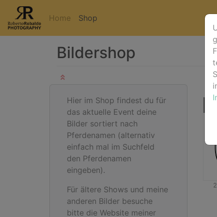
Home
Shop
U
g
Bildershop
F
t
S
i
Hier im Shop findest du für
das aktuelle Event deine
Bilder sortiert nach
Pferdenamen (alternativ
einfach mal im Suchfeld
den Pferdenamen
eingeben).
2
Für ältere Shows und meine
anderen Bilder besuche
bitte die Website meiner