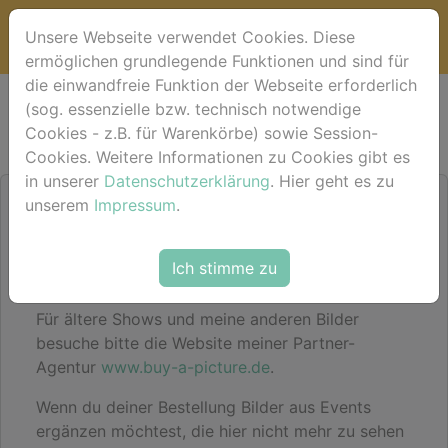
Unsere Webseite verwendet Cookies. Diese
ermöglichen grundlegende Funktionen und sind für
die einwandfreie Funktion der Webseite erforderlich
Bildershop
(sog. essenzielle bzw. technisch notwendige
Cookies - z.B. für Warenkörbe) sowie Session-
Cookies. Weitere Informationen zu Cookies gibt es
in unserer
Datenschutzerklärung
. Hier geht es zu
unserem
Impressum
.
Hier im Shop findest du für das aktuelle Event
deine Bilder sortiert nach Pferdenamen
(alternativ einfach mal im Suchfeld den
Ich stimme zu
Pferdenamen eingeben).
Für ältere Shows und meine anderen Bilder
besuche bitte die Website meiner Partner-
Agentur
www.buy-a-picture.de
.
Wenn du deiner Bestellung Bilder aus Events
ergänzen möchtest, die hier nicht mehr zu sehen