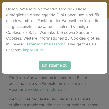
Unsere Webseite verwendet Cookies. Diese
ermöglichen grundlegende Funktionen und sind für
die einwandfreie Funktion der Webseite erforderlich
Bildershop
(sog. essenzielle bzw. technisch notwendige
Cookies - z.B. für Warenkörbe) sowie Session-
Cookies. Weitere Informationen zu Cookies gibt es
in unserer
Datenschutzerklärung
. Hier geht es zu
unserem
Impressum
.
Hier im Shop findest du für das aktuelle Event
deine Bilder sortiert nach Pferdenamen
(alternativ einfach mal im Suchfeld den
Ich stimme zu
Pferdenamen eingeben).
Für ältere Shows und meine anderen Bilder
besuche bitte die Website meiner Partner-
Agentur
www.buy-a-picture.de
.
Wenn du deiner Bestellung Bilder aus Events
ergänzen möchtest, die hier nicht mehr zu sehen