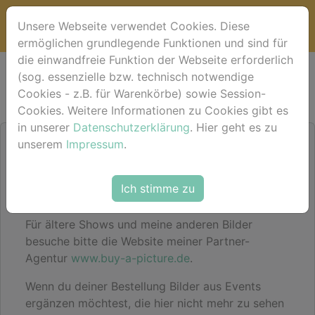
Unsere Webseite verwendet Cookies. Diese
ermöglichen grundlegende Funktionen und sind für
die einwandfreie Funktion der Webseite erforderlich
Bildershop
(sog. essenzielle bzw. technisch notwendige
Cookies - z.B. für Warenkörbe) sowie Session-
Cookies. Weitere Informationen zu Cookies gibt es
in unserer
Datenschutzerklärung
. Hier geht es zu
unserem
Impressum
.
Hier im Shop findest du für das aktuelle Event
deine Bilder sortiert nach Pferdenamen
(alternativ einfach mal im Suchfeld den
Ich stimme zu
Pferdenamen eingeben).
Für ältere Shows und meine anderen Bilder
besuche bitte die Website meiner Partner-
Agentur
www.buy-a-picture.de
.
Wenn du deiner Bestellung Bilder aus Events
ergänzen möchtest, die hier nicht mehr zu sehen