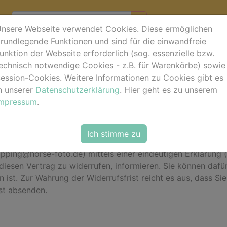
nsere Webseite verwendet Cookies. Diese ermöglichen
rundlegende Funktionen und sind für die einwandfreie
unktion der Webseite erforderlich (sog. essenzielle bzw.
ung
echnisch notwendige Cookies - z.B. für Warenkörbe) sowie
ession-Cookies. Weitere Informationen zu Cookies gibt es
n unserer
Datenschutzerklärung
. Hier geht es zu unserem
Impressum
.
 ohne Angabe von Gründen diesen Vertrag zu widerrufen. D
Ich stimme zu
iderrufsrecht auszuüben, müssen Sie uns (Roberto Robaldo
ping@horse-foto.de) mittels einer eindeutigen Erklärung (z.
 diesen Vertrag zu widerrufen, informieren. Sie können daf
ist. Zur Wahrung der Widerrufsfrist reicht es aus, dass Si
ist absenden.