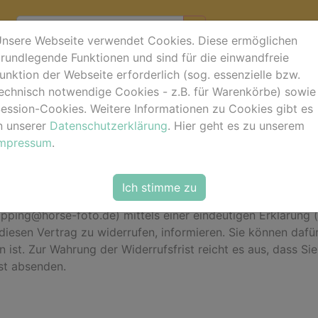
nsere Webseite verwendet Cookies. Diese ermöglichen
rundlegende Funktionen und sind für die einwandfreie
unktion der Webseite erforderlich (sog. essenzielle bzw.
ung
echnisch notwendige Cookies - z.B. für Warenkörbe) sowie
ession-Cookies. Weitere Informationen zu Cookies gibt es
n unserer
Datenschutzerklärung
. Hier geht es zu unserem
Impressum
.
 ohne Angabe von Gründen diesen Vertrag zu widerrufen. D
Ich stimme zu
iderrufsrecht auszuüben, müssen Sie uns (Roberto Robaldo
ping@horse-foto.de) mittels einer eindeutigen Erklärung (z.
 diesen Vertrag zu widerrufen, informieren. Sie können daf
ist. Zur Wahrung der Widerrufsfrist reicht es aus, dass Si
ist absenden.