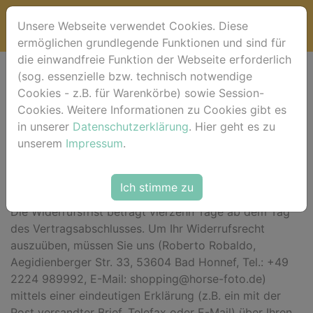
Unsere Webseite verwendet Cookies. Diese
ermöglichen grundlegende Funktionen und sind für
die einwandfreie Funktion der Webseite erforderlich
(sog. essenzielle bzw. technisch notwendige
Widerrufsbelehrung
Cookies - z.B. für Warenkörbe) sowie Session-
Cookies. Weitere Informationen zu Cookies gibt es
*** Beginn der Widerrufsbelehrung ***
in unserer
Datenschutzerklärung
. Hier geht es zu
unserem
Impressum
.
Widerrufsrecht
Sie haben das Recht, binnen vierzehn Tagen ohne
Ich stimme zu
Angabe von Gründen diesen Vertrag zu widerrufen.
Die Widerrufsfrist beträgt vierzehn Tage ab dem Tag
des Vertragsabschlusses. Um Ihr Widerrufsrecht
auszuüben, müssen Sie uns (Roberto Robaldo,
Aegidienberger Str. 33, 53604 Bad Honnef, Tel.: +49
2224 989992, E-Mail: shopping@horse-foto.de)
mittels einer eindeutigen Erklärung (z.B. ein mit der
Post versandter Brief, Telefax oder E-Mail) über Ihren