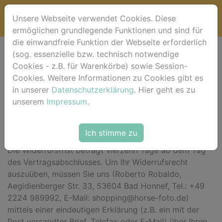
Unsere Webseite verwendet Cookies. Diese
ermöglichen grundlegende Funktionen und sind für
die einwandfreie Funktion der Webseite erforderlich
(sog. essenzielle bzw. technisch notwendige
Widerrufsbelehrung
Cookies - z.B. für Warenkörbe) sowie Session-
Cookies. Weitere Informationen zu Cookies gibt es
*** Beginn der Widerrufsbelehrung ***
in unserer
Datenschutzerklärung
. Hier geht es zu
unserem
Impressum
.
Widerrufsrecht
Sie haben das Recht, binnen vierzehn Tagen ohne
Ich stimme zu
Angabe von Gründen diesen Vertrag zu widerrufen.
Die Widerrufsfrist beträgt vierzehn Tage ab dem Tag
des Vertragsabschlusses. Um Ihr Widerrufsrecht
auszuüben, müssen Sie uns (Roberto Robaldo,
Aegidienberger Str. 33, 53604 Bad Honnef, Tel.: +49
2224 989992, E-Mail: shopping@horse-foto.de)
mittels einer eindeutigen Erklärung (z.B. ein mit der
Post versandter Brief, Telefax oder E-Mail) über Ihren