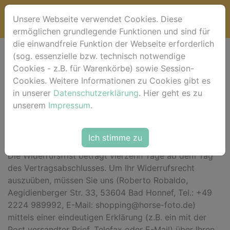
Unsere Webseite verwendet Cookies. Diese
ermöglichen grundlegende Funktionen und sind für
die einwandfreie Funktion der Webseite erforderlich
(sog. essenzielle bzw. technisch notwendige
Widerrufsbelehrung
Cookies - z.B. für Warenkörbe) sowie Session-
Cookies. Weitere Informationen zu Cookies gibt es
*** Beginn der Widerrufsbelehrung ***
in unserer
Datenschutzerklärung
. Hier geht es zu
unserem
Impressum
.
Widerrufsrecht
Sie haben das Recht, binnen vierzehn Tagen ohne
Ich stimme zu
Angabe von Gründen diesen Vertrag zu widerrufen.
Die Widerrufsfrist beträgt vierzehn Tage ab dem Tag
des Vertragsabschlusses. Um Ihr Widerrufsrecht
auszuüben, müssen Sie uns (Roberto Robaldo,
Aegidienberger Str. 33, 53604 Bad Honnef, Tel.: +49
2224 989992, E-Mail: shopping@horse-foto.de)
mittels einer eindeutigen Erklärung (z.B. ein mit der
Post versandter Brief, Telefax oder E-Mail) über Ihren