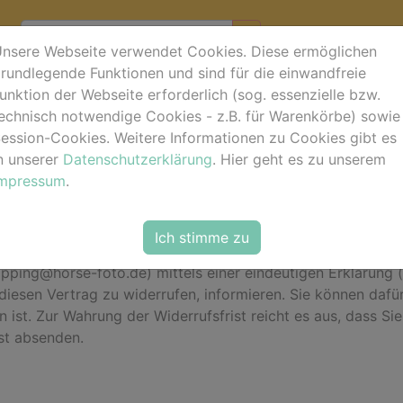
nsere Webseite verwendet Cookies. Diese ermöglichen
rundlegende Funktionen und sind für die einwandfreie
unktion der Webseite erforderlich (sog. essenzielle bzw.
ung
echnisch notwendige Cookies - z.B. für Warenkörbe) sowie
ession-Cookies. Weitere Informationen zu Cookies gibt es
n unserer
Datenschutzerklärung
. Hier geht es zu unserem
Impressum
.
 ohne Angabe von Gründen diesen Vertrag zu widerrufen. D
Ich stimme zu
iderrufsrecht auszuüben, müssen Sie uns (Roberto Robaldo
ping@horse-foto.de) mittels einer eindeutigen Erklärung (z.
 diesen Vertrag zu widerrufen, informieren. Sie können daf
ist. Zur Wahrung der Widerrufsfrist reicht es aus, dass Si
ist absenden.