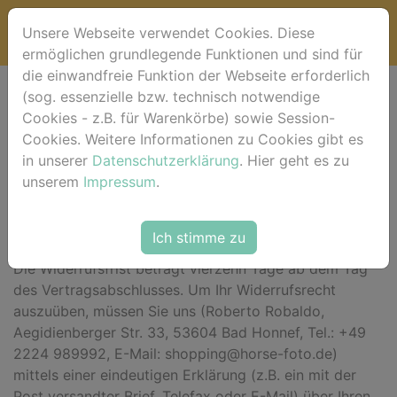
Unsere Webseite verwendet Cookies. Diese
ermöglichen grundlegende Funktionen und sind für
die einwandfreie Funktion der Webseite erforderlich
(sog. essenzielle bzw. technisch notwendige
Widerrufsbelehrung
Cookies - z.B. für Warenkörbe) sowie Session-
Cookies. Weitere Informationen zu Cookies gibt es
*** Beginn der Widerrufsbelehrung ***
in unserer
Datenschutzerklärung
. Hier geht es zu
unserem
Impressum
.
Widerrufsrecht
Sie haben das Recht, binnen vierzehn Tagen ohne
Ich stimme zu
Angabe von Gründen diesen Vertrag zu widerrufen.
Die Widerrufsfrist beträgt vierzehn Tage ab dem Tag
des Vertragsabschlusses. Um Ihr Widerrufsrecht
auszuüben, müssen Sie uns (Roberto Robaldo,
Aegidienberger Str. 33, 53604 Bad Honnef, Tel.: +49
2224 989992, E-Mail: shopping@horse-foto.de)
mittels einer eindeutigen Erklärung (z.B. ein mit der
Post versandter Brief, Telefax oder E-Mail) über Ihren