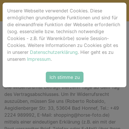
Unsere Webseite verwendet Cookies. Diese
ermöglichen grundlegende Funktionen und sind für
die einwandfreie Funktion der Webseite erforderlich
(sog. essenzielle bzw. technisch notwendige
Widerrufsbelehrung
Cookies - z.B. für Warenkörbe) sowie Session-
Cookies. Weitere Informationen zu Cookies gibt es
*** Beginn der Widerrufsbelehrung ***
in unserer
Datenschutzerklärung
. Hier geht es zu
unserem
Impressum
.
Widerrufsrecht
Sie haben das Recht, binnen vierzehn Tagen ohne
Ich stimme zu
Angabe von Gründen diesen Vertrag zu widerrufen.
Die Widerrufsfrist beträgt vierzehn Tage ab dem Tag
des Vertragsabschlusses. Um Ihr Widerrufsrecht
auszuüben, müssen Sie uns (Roberto Robaldo,
Aegidienberger Str. 33, 53604 Bad Honnef, Tel.: +49
2224 989992, E-Mail: shopping@horse-foto.de)
mittels einer eindeutigen Erklärung (z.B. ein mit der
Post versandter Brief, Telefax oder E-Mail) über Ihren