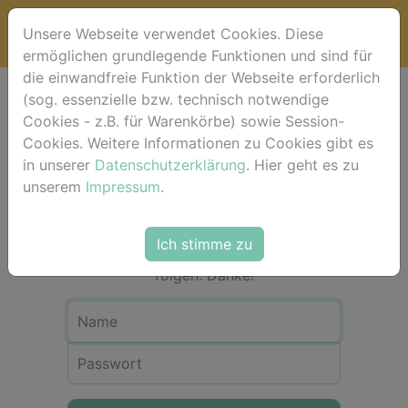
Unsere Webseite verwendet Cookies. Diese
ermöglichen grundlegende Funktionen und sind für
die einwandfreie Funktion der Webseite erforderlich
(sog. essenzielle bzw. technisch notwendige
Anmeldung
Cookies - z.B. für Warenkörbe) sowie Session-
Cookies. Weitere Informationen zu Cookies gibt es
in unserer
Datenschutzerklärung
. Hier geht es zu
Für eine Bestellung in unserem Shop ist
unserem
Impressum
.
eine Registrierung bzw. Anmeldung
nicht erforderlich. Bitte als Gast-User
einfach dem Check-out-Vorgang über
Ich stimme zu
dem Warenkorb Schritt für Schritt
folgen. Danke!
Name
Passwort