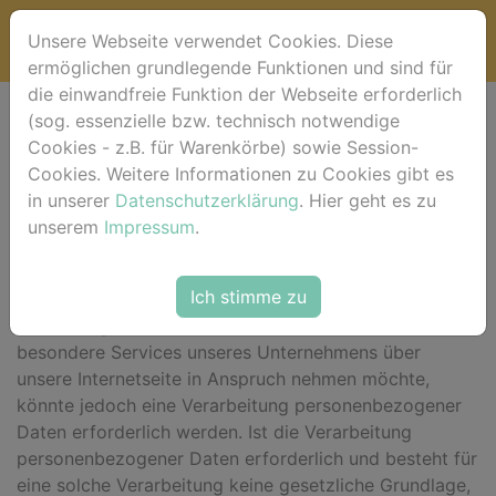
Unsere Webseite verwendet Cookies. Diese
ermöglichen grundlegende Funktionen und sind für
die einwandfreie Funktion der Webseite erforderlich
(sog. essenzielle bzw. technisch notwendige
Datenschutzerklärung
Cookies - z.B. für Warenkörbe) sowie Session-
Cookies. Weitere Informationen zu Cookies gibt es
Wir freuen uns sehr über Ihr Interesse an unserem
in unserer
Datenschutzerklärung
. Hier geht es zu
Unternehmen. Datenschutz hat einen besonders hohen
unserem
Impressum
.
Stellenwert für die Geschäftsleitung der horse-foto.de.
Eine Nutzung der Internetseiten der horse-foto.de ist
Ich stimme zu
grundsätzlich ohne jede Angabe personenbezogener
Daten möglich. Sofern eine betroffene Person
besondere Services unseres Unternehmens über
unsere Internetseite in Anspruch nehmen möchte,
könnte jedoch eine Verarbeitung personenbezogener
Daten erforderlich werden. Ist die Verarbeitung
personenbezogener Daten erforderlich und besteht für
eine solche Verarbeitung keine gesetzliche Grundlage,