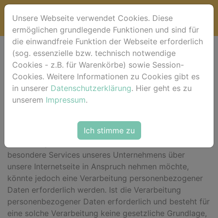
Unsere Webseite verwendet Cookies. Diese
ermöglichen grundlegende Funktionen und sind für
die einwandfreie Funktion der Webseite erforderlich
(sog. essenzielle bzw. technisch notwendige
Datenschutzerklärung
Cookies - z.B. für Warenkörbe) sowie Session-
Cookies. Weitere Informationen zu Cookies gibt es
Wir freuen uns sehr über Ihr Interesse an unserem
in unserer
Datenschutzerklärung
. Hier geht es zu
Unternehmen. Datenschutz hat einen besonders hohen
unserem
Impressum
.
Stellenwert für die Geschäftsleitung der horse-foto.de.
Eine Nutzung der Internetseiten der horse-foto.de ist
Ich stimme zu
grundsätzlich ohne jede Angabe personenbezogener
Daten möglich. Sofern eine betroffene Person
besondere Services unseres Unternehmens über
unsere Internetseite in Anspruch nehmen möchte,
könnte jedoch eine Verarbeitung personenbezogener
Daten erforderlich werden. Ist die Verarbeitung
personenbezogener Daten erforderlich und besteht für
eine solche Verarbeitung keine gesetzliche Grundlage,