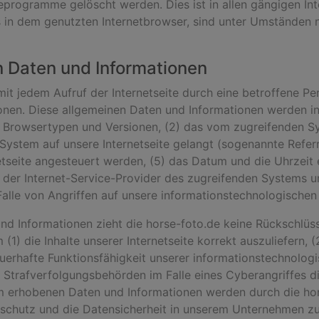
programme gelöscht werden. Dies ist in allen gängigen Int
in dem genutzten Internetbrowser, sind unter Umständen nic
n Daten und Informationen
 mit jedem Aufruf der Internetseite durch eine betroffene P
nen. Diese allgemeinen Daten und Informationen werden in
 Browsertypen und Versionen, (2) das vom zugreifenden S
 System auf unsere Internetseite gelangt (sogenannte Refer
tseite angesteuert werden, (5) das Datum und die Uhrzeit ein
7) der Internet-Service-Provider des zugreifenden Systems u
alle von Angriffen auf unsere informationstechnologische
nd Informationen zieht die horse-foto.de keine Rückschlüss
1) die Inhalte unserer Internetseite korrekt auszuliefern, (2
auerhafte Funktionsfähigkeit unserer informationstechnolo
m Strafverfolgungsbehörden im Falle eines Cyberangriffes 
m erhobenen Daten und Informationen werden durch die hors
schutz und die Datensicherheit in unserem Unternehmen zu 