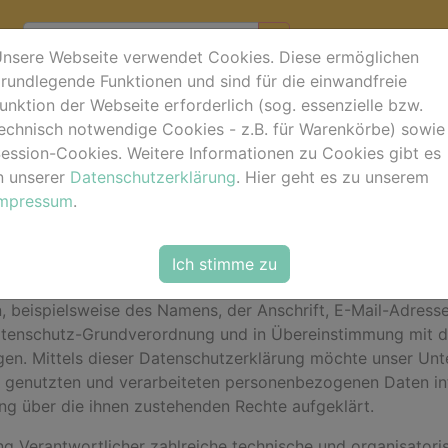
nsere Webseite verwendet Cookies. Diese ermöglichen
rundlegende Funktionen und sind für die einwandfreie
unktion der Webseite erforderlich (sog. essenzielle bzw.
ärung
echnisch notwendige Cookies - z.B. für Warenkörbe) sowie
ession-Cookies. Weitere Informationen zu Cookies gibt es
unserem Unternehmen. Datenschutz hat einen besonders hohe
n unserer
Datenschutzerklärung
. Hier geht es zu unserem
iten der horse-foto.de ist grundsätzlich ohne jede Angabe
Impressum
.
 unseres Unternehmens über unsere Internetseite in Anspr
rderlich werden. Ist die Verarbeitung personenbezogener D
Ich stimme zu
lage, holen wir generell eine Einwilligung der betroffenen 
 beispielsweise des Namens, der Anschrift, E-Mail-Adress
Datenschutz-Grundverordnung und in Übereinstimmung mit d
n. Mittels dieser Datenschutzerklärung möchte unser Unter
genutzten und verarbeiteten personenbezogenen Daten inf
ng über die ihnen zustehenden Rechte aufgeklärt.
tung Verantwortlicher zahlreiche technische und organisat