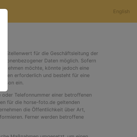
English
n Stellenwert für die Geschäftsleitung der
 personenbezogener Daten möglich. Sofern
uch nehmen möchte, könnte jedoch eine
aten erforderlich und besteht für eine
Person ein.
e oder Telefonnummer einer betroffenen
en für die horse-foto.de geltenden
nehmen die Öffentlichkeit über Art,
ormieren. Ferner werden betroffene
orische Maßnahmen umgesetzt, um einen