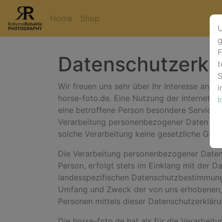
Home
Shop
U
g
F
Datenschutzerkl
t
S
Wir freuen uns sehr über Ihr Interesse an 
i
horse-foto.de. Eine Nutzung der Internetse
eine betroffene Person besondere Services
Verarbeitung personenbezogener Daten erfo
solche Verarbeitung keine gesetzliche Grund
Die Verarbeitung personenbezogener Daten,
Person, erfolgt stets im Einklang mit der 
landesspezifischen Datenschutzbestimmunge
Umfang und Zweck der von uns erhobenen, 
Personen mittels dieser Datenschutzerkläru
Die horse-foto.de hat als für die Verarbei