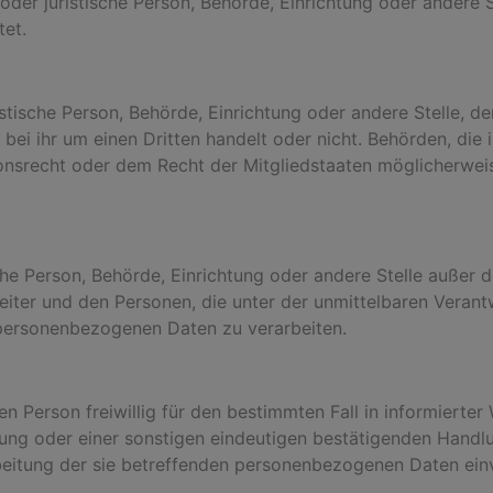
e oder juristische Person, Behörde, Einrichtung oder ander
tet.
ristische Person, Behörde, Einrichtung oder andere Stelle,
bei ihr um einen Dritten handelt oder nicht. Behörden, di
nsrecht oder dem Recht der Mitgliedstaaten möglicherwei
tische Person, Behörde, Einrichtung oder andere Stelle außer
eiter und den Personen, die unter der unmittelbaren Veran
e personenbezogenen Daten zu verarbeiten.
nen Person freiwillig für den bestimmten Fall in informier
ung oder einer sonstigen eindeutigen bestätigenden Handlu
rbeitung der sie betreffenden personenbezogenen Daten einv