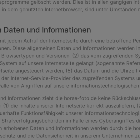
programme gelöscht werden. Dies ist in allen gängigen Int
in dem genutzten Internetbrowser, sind unter Umständen nic
n Daten und Informationen
 mit jedem Aufruf der Internetseite durch eine betroffene P
nen. Diese allgemeinen Daten und Informationen werden in
 Browsertypen und Versionen, (2) das vom zugreifenden S
 System auf unsere Internetseite gelangt (sogenannte Refer
tseite angesteuert werden, (5) das Datum und die Uhrzeit ein
7) der Internet-Service-Provider des zugreifenden Systems u
alle von Angriffen auf unsere informationstechnologische
nd Informationen zieht die horse-foto.de keine Rückschlüss
1) die Inhalte unserer Internetseite korrekt auszuliefern, (2
auerhafte Funktionsfähigkeit unserer informationstechnolo
m Strafverfolgungsbehörden im Falle eines Cyberangriffes 
m erhobenen Daten und Informationen werden durch die hors
schutz und die Datensicherheit in unserem Unternehmen zu 