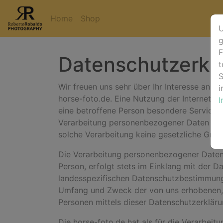
Home
Shop
U
g
F
Datenschutzerkl
t
S
Wir freuen uns sehr über Ihr Interesse an 
i
horse-foto.de. Eine Nutzung der Internetse
eine betroffene Person besondere Services
Verarbeitung personenbezogener Daten erfo
solche Verarbeitung keine gesetzliche Grund
Die Verarbeitung personenbezogener Daten,
Person, erfolgt stets im Einklang mit der 
landesspezifischen Datenschutzbestimmunge
Umfang und Zweck der von uns erhobenen, 
Personen mittels dieser Datenschutzerkläru
Die horse-foto.de hat als für die Verarbei