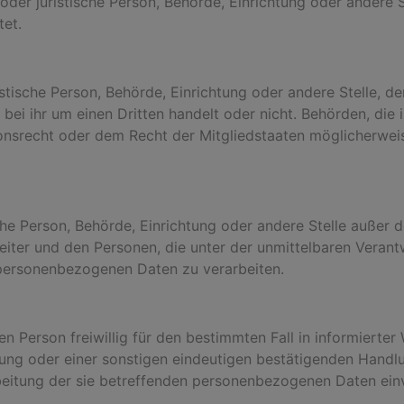
e oder juristische Person, Behörde, Einrichtung oder ander
tet.
ristische Person, Behörde, Einrichtung oder andere Stelle,
bei ihr um einen Dritten handelt oder nicht. Behörden, di
nsrecht oder dem Recht der Mitgliedstaaten möglicherwei
tische Person, Behörde, Einrichtung oder andere Stelle außer
eiter und den Personen, die unter der unmittelbaren Veran
e personenbezogenen Daten zu verarbeiten.
nen Person freiwillig für den bestimmten Fall in informier
ung oder einer sonstigen eindeutigen bestätigenden Handlu
rbeitung der sie betreffenden personenbezogenen Daten einv