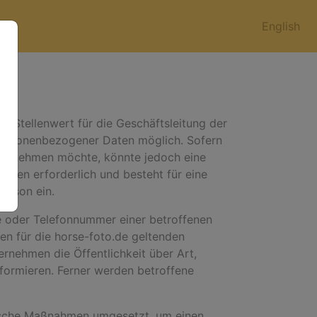
English
n Stellenwert für die Geschäftsleitung der
 personenbezogener Daten möglich. Sofern
uch nehmen möchte, könnte jedoch eine
aten erforderlich und besteht für eine
Person ein.
e oder Telefonnummer einer betroffenen
en für die horse-foto.de geltenden
nehmen die Öffentlichkeit über Art,
ormieren. Ferner werden betroffene
orische Maßnahmen umgesetzt, um einen