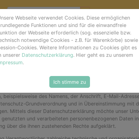
nsere Webseite verwendet Cookies. Diese ermöglichen
rundlegende Funktionen und sind für die einwandfreie
unktion der Webseite erforderlich (sog. essenzielle bzw.
ärung
echnisch notwendige Cookies - z.B. für Warenkörbe) sowie
ession-Cookies. Weitere Informationen zu Cookies gibt es
unserem Unternehmen. Datenschutz hat einen besonders hohe
n unserer
Datenschutzerklärung
. Hier geht es zu unserem
iten der horse-foto.de ist grundsätzlich ohne jede Angabe
Impressum
.
 unseres Unternehmens über unsere Internetseite in Anspr
rderlich werden. Ist die Verarbeitung personenbezogener D
Ich stimme zu
lage, holen wir generell eine Einwilligung der betroffenen 
 beispielsweise des Namens, der Anschrift, E-Mail-Adress
Datenschutz-Grundverordnung und in Übereinstimmung mit d
n. Mittels dieser Datenschutzerklärung möchte unser Unter
genutzten und verarbeiteten personenbezogenen Daten inf
ng über die ihnen zustehenden Rechte aufgeklärt.
tung Verantwortlicher zahlreiche technische und organisat