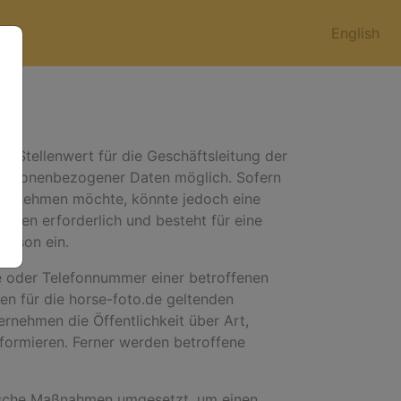
English
n Stellenwert für die Geschäftsleitung der
 personenbezogener Daten möglich. Sofern
uch nehmen möchte, könnte jedoch eine
aten erforderlich und besteht für eine
Person ein.
e oder Telefonnummer einer betroffenen
en für die horse-foto.de geltenden
nehmen die Öffentlichkeit über Art,
ormieren. Ferner werden betroffene
orische Maßnahmen umgesetzt, um einen