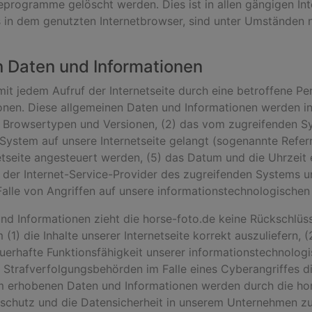
programme gelöscht werden. Dies ist in allen gängigen Int
in dem genutzten Internetbrowser, sind unter Umständen nic
n Daten und Informationen
 mit jedem Aufruf der Internetseite durch eine betroffene P
nen. Diese allgemeinen Daten und Informationen werden in
 Browsertypen und Versionen, (2) das vom zugreifenden S
 System auf unsere Internetseite gelangt (sogenannte Refer
tseite angesteuert werden, (5) das Datum und die Uhrzeit ein
7) der Internet-Service-Provider des zugreifenden Systems u
alle von Angriffen auf unsere informationstechnologische
nd Informationen zieht die horse-foto.de keine Rückschlüss
1) die Inhalte unserer Internetseite korrekt auszuliefern, (2
auerhafte Funktionsfähigkeit unserer informationstechnolo
m Strafverfolgungsbehörden im Falle eines Cyberangriffes 
m erhobenen Daten und Informationen werden durch die hors
schutz und die Datensicherheit in unserem Unternehmen zu 