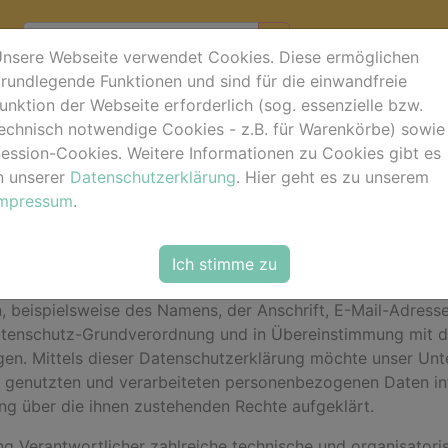
nsere Webseite verwendet Cookies. Diese ermöglichen
rundlegende Funktionen und sind für die einwandfreie
unktion der Webseite erforderlich (sog. essenzielle bzw.
ärung
echnisch notwendige Cookies - z.B. für Warenkörbe) sowie
ession-Cookies. Weitere Informationen zu Cookies gibt es
unserem Unternehmen. Datenschutz hat einen besonders hohe
n unserer
Datenschutzerklärung
. Hier geht es zu unserem
iten der horse-foto.de ist grundsätzlich ohne jede Angabe
Impressum
.
 unseres Unternehmens über unsere Internetseite in Anspr
rderlich werden. Ist die Verarbeitung personenbezogener D
Ich stimme zu
lage, holen wir generell eine Einwilligung der betroffenen 
 beispielsweise des Namens, der Anschrift, E-Mail-Adress
Datenschutz-Grundverordnung und in Übereinstimmung mit d
n. Mittels dieser Datenschutzerklärung möchte unser Unter
genutzten und verarbeiteten personenbezogenen Daten inf
ng über die ihnen zustehenden Rechte aufgeklärt.
tung Verantwortlicher zahlreiche technische und organisat