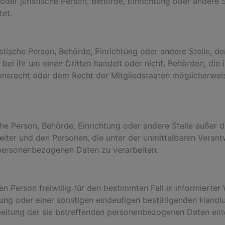
e oder juristische Person, Behörde, Einrichtung oder ander
tet.
ristische Person, Behörde, Einrichtung oder andere Stelle,
bei ihr um einen Dritten handelt oder nicht. Behörden, di
nsrecht oder dem Recht der Mitgliedstaaten möglicherwei
tische Person, Behörde, Einrichtung oder andere Stelle außer
eiter und den Personen, die unter der unmittelbaren Veran
e personenbezogenen Daten zu verarbeiten.
nen Person freiwillig für den bestimmten Fall in informier
ung oder einer sonstigen eindeutigen bestätigenden Handlu
rbeitung der sie betreffenden personenbezogenen Daten einv