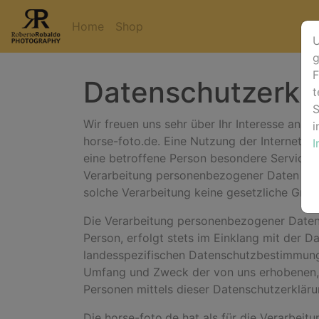
Home
Shop
U
g
F
Datenschutzerkl
t
S
Wir freuen uns sehr über Ihr Interesse an 
i
horse-foto.de. Eine Nutzung der Internetse
eine betroffene Person besondere Services
Verarbeitung personenbezogener Daten erfo
solche Verarbeitung keine gesetzliche Grund
Die Verarbeitung personenbezogener Daten,
Person, erfolgt stets im Einklang mit der 
landesspezifischen Datenschutzbestimmunge
Umfang und Zweck der von uns erhobenen, 
Personen mittels dieser Datenschutzerkläru
Die horse-foto.de hat als für die Verarbei