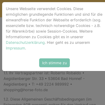
Unsere Webseite verwendet Cookies. Diese
ermöglichen grundlegende Funktionen und sind für die
einwandfreie Funktion der Webseite erforderlich (sog.
essenzielle bzw. technisch notwendige Cookies - z.B.
Allgemeine
für Warenkörbe) sowie Session-Cookies. Weitere
Informationen zu Cookies gibt es in unserer
Geschäftsbedingunge
Datenschutzerklärung
. Hier geht es zu unserem
Impressum
.
(AGB)
1. Allgemeines
Ich stimme zu
1.1. Ihr Vertragspartner ist:
Roberto Robaldo •
Aegidienberger Str. 33 • 53604 Bad Honnef -
Aegidienberg • T: +49 2224 989992 •
shopping@horse-foto.de
1.2. Diese Allgemeinen Geschäftsbedingungen (im
Folgenden AGB genannt) gelten für den Verkauf von