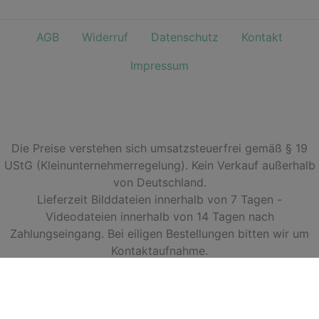
AGB
Widerruf
Datenschutz
Kontakt
Impressum
Die Preise verstehen sich umsatzsteuerfrei gemäß § 19
UStG (Kleinunternehmerregelung). Kein Verkauf außerhalb
von Deutschland.
Lieferzeit Bilddateien innerhalb von 7 Tagen -
Videodateien innerhalb von 14 Tagen nach
Zahlungseingang. Bei eiligen Bestellungen bitten wir um
Kontaktaufnahme.