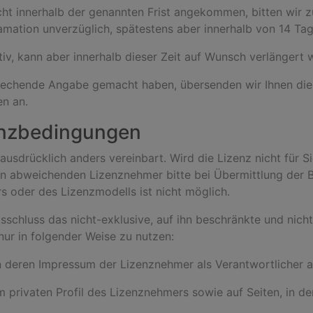
icht innerhalb der genannten Frist angekommen, bitten wir
lamation unverzüglich, spätestens aber innerhalb von 14 Tag
tiv, kann aber innerhalb dieser Zeit auf Wunsch verlängert 
prechende Angabe gemacht haben, übersenden wir Ihnen die 
en an.
zenzbedingungen
ausdrücklich anders vereinbart. Wird die Lizenz nicht für Si
en abweichenden Lizenznehmer bitte bei Übermittlung der Be
 oder des Lizenzmodells ist nicht möglich.
sschluss das nicht-exklusive, auf ihn beschränkte und nich
nur in folgender Weise zu nutzen:
 in deren Impressum der Lizenznehmer als Verantwortlicher 
im privaten Profil des Lizenznehmers sowie auf Seiten, in d