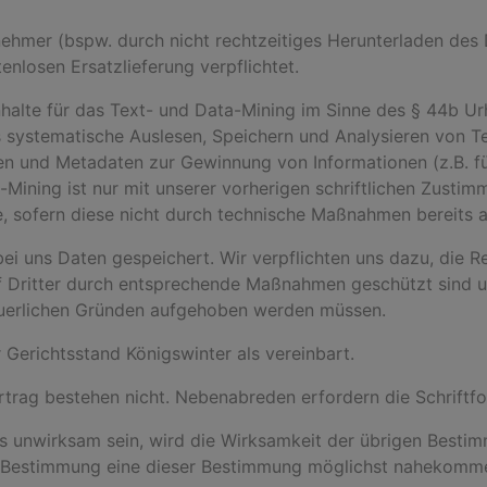
znehmer (bspw. durch nicht rechtzeitiges Herunterladen des
enlosen Ersatzlieferung verpflichtet.
Inhalte für das Text- und Data-Mining im Sinne des § 44b Ur
s systematische Auslesen, Speichern und Analysieren von Te
en und Metadaten zur Gewinnung von Informationen (z.B. für 
-Mining ist nur mit unserer vorherigen schriftlichen Zustim
lte, sofern diese nicht durch technische Maßnahmen bereits 
ei uns Daten gespeichert. Wir verpflichten uns dazu, die 
f Dritter durch entsprechende Maßnahmen geschützt sind u
euerlichen Gründen aufgehoben werden müssen.
r Gerichtsstand Königswinter als vereinbart.
trag bestehen nicht. Nebenabreden erfordern die Schriftf
es unwirksam sein, wird die Wirksamkeit der übrigen Besti
en Bestimmung eine dieser Bestimmung möglichst nahekomm