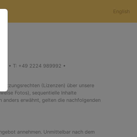
English
)
berg • T: +49 2224 989992 •
 Nutzungsrechten (Lizenzen) über unsere
eise Fotos), sequentielle Inhalte
ch anders erwähnt, gelten die nachfolgenden
 Angebot annehmen. Unmittelbar nach dem