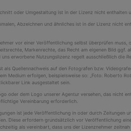
schnitt oder Umgestaltung ist in der Lizenz nicht enthalte
Abmalen, Abzeichnen und ähnliches ist in der Lizenz nicht e
nehmer vor einer Veröffentlichung selbst überprüfen muss, 
eitsrechte, Markenrechte, das Recht am eigenen Bild ggf. 
 uns erworbene Nutzungslizenz regelt ausschließlich die Re
ist als Quellennachweis au
f
den Fotografen bzw. Videografe
dem Medium erfolgen, beispielsweise so: „Foto: Roberto Ro
klickbarer Link ausgestaltet sein.
ogo oder dem Logo unserer Agentur versehen, das nicht ent
flichtige Vereinbarung erforderlich.
gen ist jede Veröffentlichung in oder durch Zeitungen und
dien. Diese erfordern grundsätzlich vor Veröffentlichung ei
eichzeitig als vereinbart, dass uns der Lizenznehmer zeitna