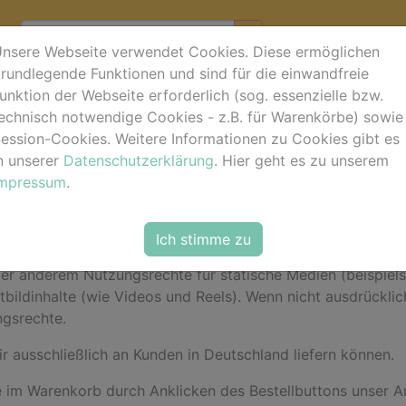
nsere Webseite verwendet Cookies. Diese ermöglichen
rundlegende Funktionen und sind für die einwandfreie
unktion der Webseite erforderlich (sog. essenzielle bzw.
häftsbedingungen (AGB
echnisch notwendige Cookies - z.B. für Warenkörbe) sowie
ession-Cookies. Weitere Informationen zu Cookies gibt es
n unserer
Datenschutzerklärung
. Hier geht es zu unserem
Impressum
.
 • Aegidienberger Str. 33 • 53604 Bad Honnef - Aegidien
Ich stimme zu
en (im Folgenden AGB genannt) gelten für den Verkauf von
er anderem Nutzungsrechte für statische Medien (beispielsw
t
bildinhalte (wie Videos und Reels). Wenn nicht ausdrückli
ngsrechte.
ir ausschließlich an Kunden in Deutschland liefern können.
ie im Warenkorb durch Anklicken des Bestellbuttons unser