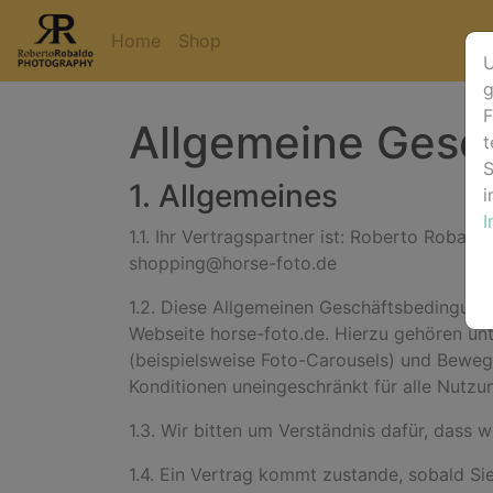
Home
Shop
U
g
F
Allgemeine Gesc
t
S
1. Allgemeines
i
1.1. Ihr Vertragspartner ist:
Roberto Robaldo
shopping@horse-foto.de
1.2. Diese Allgemeinen Geschäftsbedingung
Webseite horse-foto.de. Hierzu gehören unt
(beispielsweise Foto-Carousels) und Beweg
Konditionen uneingeschränkt für alle Nutzu
1.3. Wir bitten um Verständnis dafür, dass w
1.4. Ein Vertrag kommt zustande, sobald S