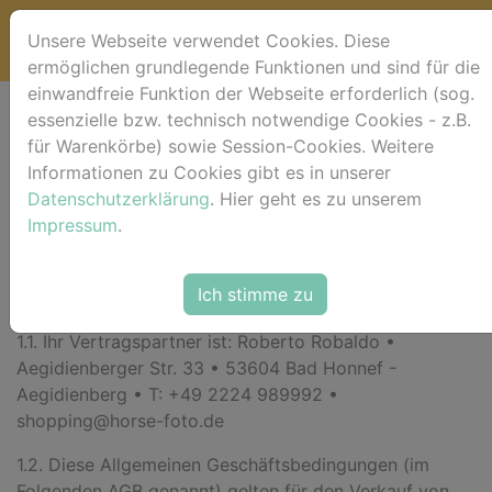
Unsere Webseite verwendet Cookies. Diese
ermöglichen grundlegende Funktionen und sind für die
einwandfreie Funktion der Webseite erforderlich (sog.
essenzielle bzw. technisch notwendige Cookies - z.B.
Allgemeine
für Warenkörbe) sowie Session-Cookies. Weitere
Informationen zu Cookies gibt es in unserer
Geschäftsbedingunge
Datenschutzerklärung
. Hier geht es zu unserem
Impressum
.
(AGB)
1. Allgemeines
Ich stimme zu
1.1. Ihr Vertragspartner ist:
Roberto Robaldo •
Aegidienberger Str. 33 • 53604 Bad Honnef -
Aegidienberg • T: +49 2224 989992 •
shopping@horse-foto.de
1.2. Diese Allgemeinen Geschäftsbedingungen (im
Folgenden AGB genannt) gelten für den Verkauf von