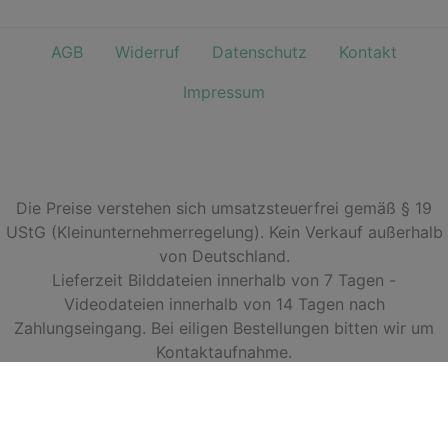
AGB
Widerruf
Datenschutz
Kontakt
Impressum
Die Preise verstehen sich umsatzsteuerfrei gemäß § 19
UStG (Kleinunternehmerregelung). Kein Verkauf außerhalb
von Deutschland.
Lieferzeit Bilddateien innerhalb von 7 Tagen -
Videodateien innerhalb von 14 Tagen nach
Zahlungseingang. Bei eiligen Bestellungen bitten wir um
Kontaktaufnahme.