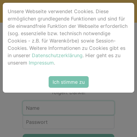
Unsere Webseite verwendet Cookies. Diese
ermöglichen grundlegende Funktionen und sind für
die einwandfreie Funktion der Webseite erforderlich
(sog. essenzielle bzw. technisch notwendige
Anmeldung
Cookies - z.B. für Warenkörbe) sowie Session-
Cookies. Weitere Informationen zu Cookies gibt es
in unserer
Datenschutzerklärung
. Hier geht es zu
Für eine Bestellung in unserem Shop ist
unserem
Impressum
.
eine Registrierung bzw. Anmeldung
nicht erforderlich. Bitte als Gast-User
einfach dem Check-out-Vorgang über
Ich stimme zu
dem Warenkorb Schritt für Schritt
folgen. Danke!
Name
Passwort