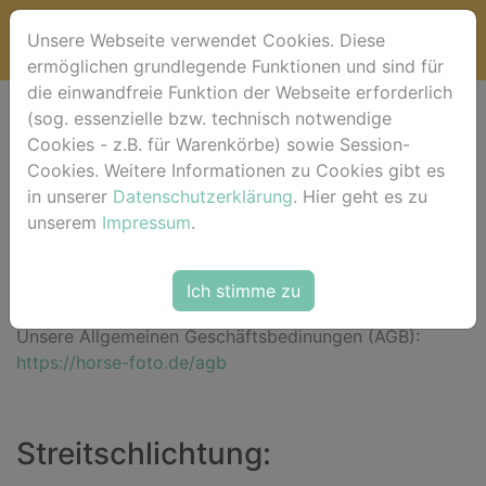
Unsere Webseite verwendet Cookies. Diese
ermöglichen grundlegende Funktionen und sind für
die einwandfreie Funktion der Webseite erforderlich
(sog. essenzielle bzw. technisch notwendige
Impressum
Cookies - z.B. für Warenkörbe) sowie Session-
Cookies. Weitere Informationen zu Cookies gibt es
Roberto Robaldo - horse-foto.de
in unserer
Datenschutzerklärung
. Hier geht es zu
Aegidienberger Str. 33 • 53604 Bad Honnef -
unserem
Impressum
.
Aegidienberg • Deutschland
T: +49 2224 989992 (abends)
Ich stimme zu
shopping@horse-foto.de
Unsere Allgemeinen Geschäftsbedinungen (AGB):
https://horse-foto.de/agb
Streitschlichtung: