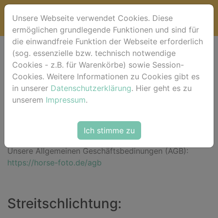
Unsere Webseite verwendet Cookies. Diese
ermöglichen grundlegende Funktionen und sind für
die einwandfreie Funktion der Webseite erforderlich
(sog. essenzielle bzw. technisch notwendige
Impressum
Cookies - z.B. für Warenkörbe) sowie Session-
Cookies. Weitere Informationen zu Cookies gibt es
Roberto Robaldo - horse-foto.de
in unserer
Datenschutzerklärung
. Hier geht es zu
Aegidienberger Str. 33 • 53604 Bad Honnef -
unserem
Impressum
.
Aegidienberg • Deutschland
T: +49 2224 989992 (abends)
Ich stimme zu
shopping@horse-foto.de
Unsere Allgemeinen Geschäftsbedinungen (AGB):
https://horse-foto.de/agb
Streitschlichtung: