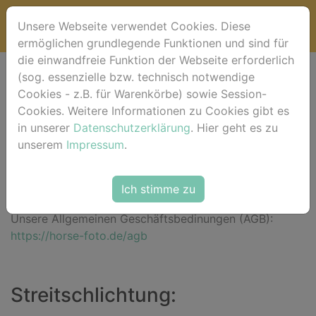
Unsere Webseite verwendet Cookies. Diese
ermöglichen grundlegende Funktionen und sind für
die einwandfreie Funktion der Webseite erforderlich
(sog. essenzielle bzw. technisch notwendige
Impressum
Cookies - z.B. für Warenkörbe) sowie Session-
Cookies. Weitere Informationen zu Cookies gibt es
Roberto Robaldo - horse-foto.de
in unserer
Datenschutzerklärung
. Hier geht es zu
Aegidienberger Str. 33 • 53604 Bad Honnef -
unserem
Impressum
.
Aegidienberg • Deutschland
T: +49 2224 989992 (abends)
Ich stimme zu
shopping@horse-foto.de
Unsere Allgemeinen Geschäftsbedinungen (AGB):
https://horse-foto.de/agb
Streitschlichtung: