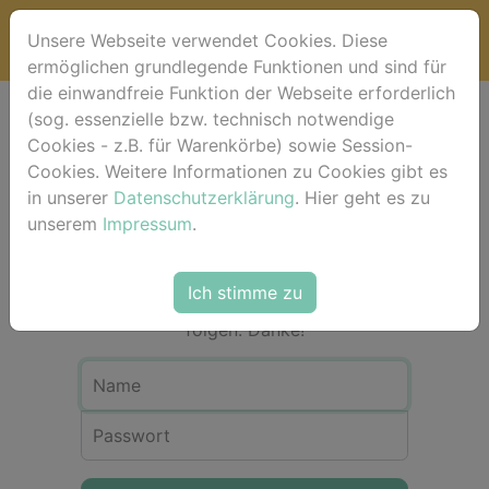
Unsere Webseite verwendet Cookies. Diese
ermöglichen grundlegende Funktionen und sind für
die einwandfreie Funktion der Webseite erforderlich
(sog. essenzielle bzw. technisch notwendige
Anmeldung
Cookies - z.B. für Warenkörbe) sowie Session-
Cookies. Weitere Informationen zu Cookies gibt es
in unserer
Datenschutzerklärung
. Hier geht es zu
Für eine Bestellung in unserem Shop ist
unserem
Impressum
.
eine Registrierung bzw. Anmeldung
nicht erforderlich. Bitte als Gast-User
einfach dem Check-out-Vorgang über
Ich stimme zu
dem Warenkorb Schritt für Schritt
folgen. Danke!
Name
Passwort