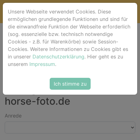
Unsere Webseite verwendet Cookies. Diese
ermöglichen grundlegende Funktionen und sind für
die einwandfreie Funktion der Webseite erforderlich
(sog. essenzielle bzw. technisch notwendige
Bitte Kontaktdaten eintragen und auf [absenden]
Cookies - z.B. für Warenkörbe) sowie Session-
klicken.
Cookies. Weitere Informationen zu Cookies gibt es
in unserer
Datenschutzerklärung
. Hier geht es zu
unserem
Impressum
.
*) Felder mit einem Stern dürfen nicht leer bleiben. **) Wir bitten um
Verständnis dafür, dass wir ausschließlich an Kunden in Deutschland
liefern können.
Ich stimme zu
Anfrage an das Team von
horse-foto.de
Anrede