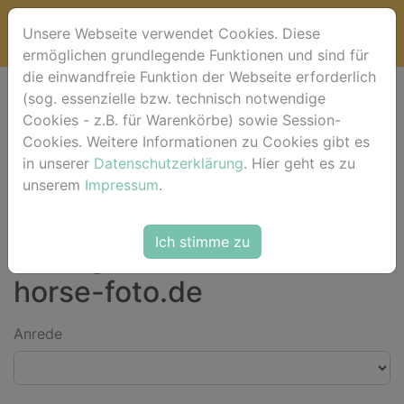
Unsere Webseite verwendet Cookies. Diese
ermöglichen grundlegende Funktionen und sind für
die einwandfreie Funktion der Webseite erforderlich
(sog. essenzielle bzw. technisch notwendige
Bitte Kontaktdaten eintragen und auf [absenden]
Cookies - z.B. für Warenkörbe) sowie Session-
klicken.
Cookies. Weitere Informationen zu Cookies gibt es
in unserer
Datenschutzerklärung
. Hier geht es zu
unserem
Impressum
.
*) Felder mit einem Stern dürfen nicht leer bleiben. **) Wir bitten um
Verständnis dafür, dass wir ausschließlich an Kunden in Deutschland
liefern können.
Ich stimme zu
Anfrage an das Team von
horse-foto.de
Anrede