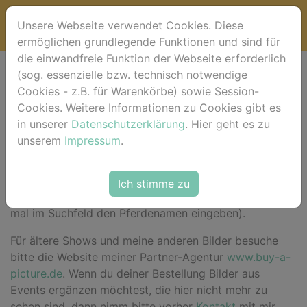
Unsere Webseite verwendet Cookies. Diese
ermöglichen grundlegende Funktionen und sind für
die einwandfreie Funktion der Webseite erforderlich
(sog. essenzielle bzw. technisch notwendige
Willkommen bei
Cookies - z.B. für Warenkörbe) sowie Session-
Cookies. Weitere Informationen zu Cookies gibt es
horse-foto.de !
in unserer
Datenschutzerklärung
. Hier geht es zu
unserem
Impressum
.
Hier im Shop
findest du für das aktuelle Event deine
Ich stimme zu
Bilder sortiert nach Pferdenamen (alternativ einfach
mal im Suchfeld den Pferdenamen eingeben).
Für ältere Shows und meine anderen Bilder besuche
bitte die Website meiner Partner-Agentur
www.buy-a-
picture.de
. Wenn du deiner Bestellung Bilder aus
Events ergänzen möchtest, die hier nicht mehr zu
sehen sind, dann nimm bitte vorher
Kontakt
mit mir