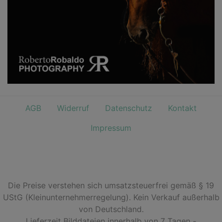
AGB
Widerruf
Datenschutz
Kontakt
Impressum
Die Preise verstehen sich umsatzsteuerfrei gemäß § 19
UStG (Kleinunternehmerregelung). Kein Verkauf außerhalb
von Deutschland.
Lieferzeit Bilddateien innerhalb von 7 Tagen -