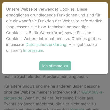
Unsere Webseite verwendet Cookies. Diese
ermöglichen grundlegende Funktionen und sind für
die einwandfreie Funktion der Webseite erforderlich
(sog. essenzielle bzw. technisch notwendige
Willkommen bei
Cookies - z.B. für Warenkörbe) sowie Session-
Cookies. Weitere Informationen zu Cookies gibt es
horse-foto.de !
in unserer
Datenschutzerklärung
. Hier geht es zu
unserem
Impressum
.
Hier im Shop
findest du für das aktuelle Event deine
Ich stimme zu
Bilder sortiert nach Pferdenamen (alternativ einfach
mal im Suchfeld den Pferdenamen eingeben).
Für ältere Shows und meine anderen Bilder besuche
bitte die Website meiner Partner-Agentur
www.buy-a-
picture.de
. Wenn du deiner Bestellung Bilder aus
Events ergänzen möchtest, die hier nicht mehr zu
sehen sind, dann nimm bitte vorher
Kontakt
mit mir