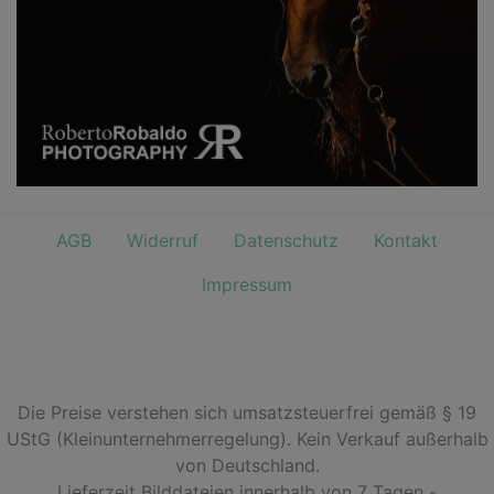
AGB
Widerruf
Datenschutz
Kontakt
Impressum
Die Preise verstehen sich umsatzsteuerfrei gemäß § 19
UStG (Kleinunternehmerregelung). Kein Verkauf außerhalb
von Deutschland.
Lieferzeit Bilddateien innerhalb von 7 Tagen -