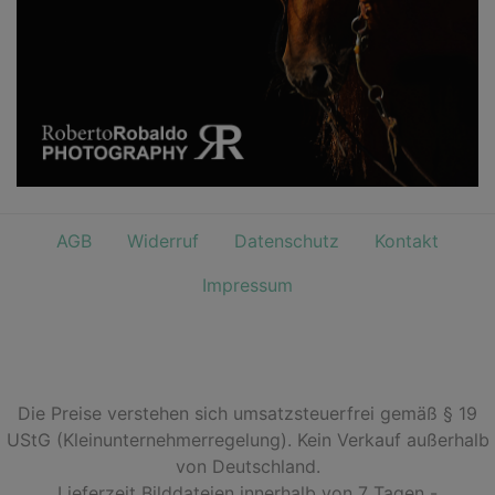
AGB
Widerruf
Datenschutz
Kontakt
Impressum
Die Preise verstehen sich umsatzsteuerfrei gemäß § 19
UStG (Kleinunternehmerregelung). Kein Verkauf außerhalb
von Deutschland.
Lieferzeit Bilddateien innerhalb von 7 Tagen -