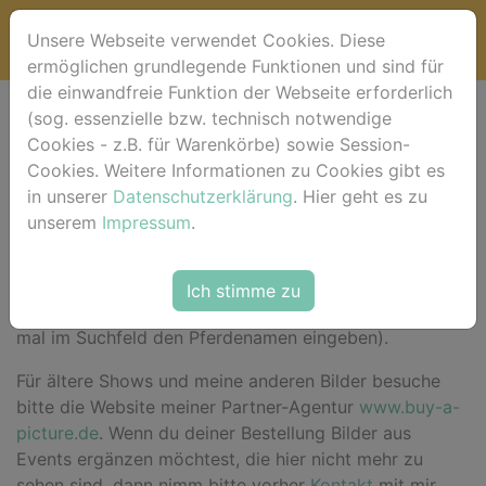
Unsere Webseite verwendet Cookies. Diese
ermöglichen grundlegende Funktionen und sind für
die einwandfreie Funktion der Webseite erforderlich
(sog. essenzielle bzw. technisch notwendige
Willkommen bei
Cookies - z.B. für Warenkörbe) sowie Session-
Cookies. Weitere Informationen zu Cookies gibt es
horse-foto.de !
in unserer
Datenschutzerklärung
. Hier geht es zu
unserem
Impressum
.
Hier im Shop
findest du für das aktuelle Event deine
Ich stimme zu
Bilder sortiert nach Pferdenamen (alternativ einfach
mal im Suchfeld den Pferdenamen eingeben).
Für ältere Shows und meine anderen Bilder besuche
bitte die Website meiner Partner-Agentur
www.buy-a-
picture.de
. Wenn du deiner Bestellung Bilder aus
Events ergänzen möchtest, die hier nicht mehr zu
sehen sind, dann nimm bitte vorher
Kontakt
mit mir