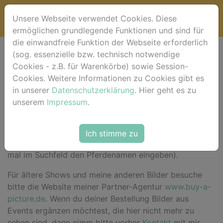
Unsere Webseite verwendet Cookies. Diese
ermöglichen grundlegende Funktionen und sind für
die einwandfreie Funktion der Webseite erforderlich
(sog. essenzielle bzw. technisch notwendige
Willkommen bei
Cookies - z.B. für Warenkörbe) sowie Session-
Cookies. Weitere Informationen zu Cookies gibt es
horse-foto.de !
in unserer
Datenschutzerklärung
. Hier geht es zu
unserem
Impressum
.
Hier im Shop
findest du für das aktuelle Event deine
Ich stimme zu
Bilder sortiert nach Pferdenamen (alternativ einfach
mal im Suchfeld den Pferdenamen eingeben).
Für ältere Shows und meine anderen Bilder besuche
bitte die Website meiner Partner-Agentur
www.buy-a-
picture.de
. Wenn du deiner Bestellung Bilder aus
Events ergänzen möchtest, die hier nicht mehr zu
sehen sind, dann nimm bitte vorher
Kontakt
mit mir