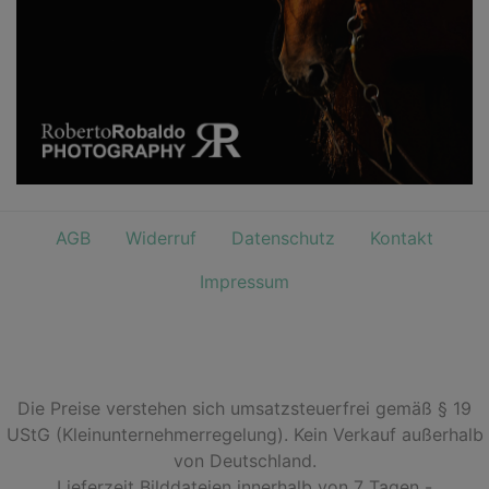
AGB
Widerruf
Datenschutz
Kontakt
Impressum
Die Preise verstehen sich umsatzsteuerfrei gemäß § 19
UStG (Kleinunternehmerregelung). Kein Verkauf außerhalb
von Deutschland.
Lieferzeit Bilddateien innerhalb von 7 Tagen -