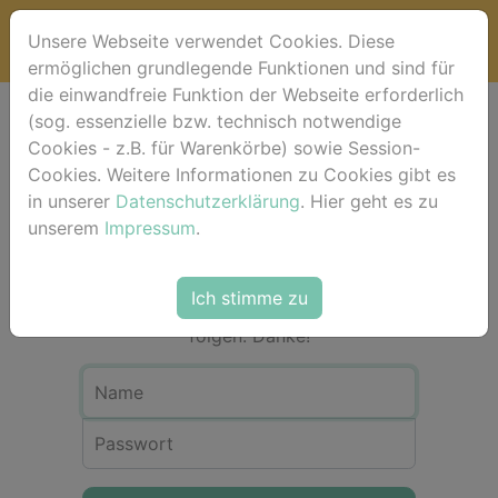
Unsere Webseite verwendet Cookies. Diese
ermöglichen grundlegende Funktionen und sind für
die einwandfreie Funktion der Webseite erforderlich
(sog. essenzielle bzw. technisch notwendige
Anmeldung
Cookies - z.B. für Warenkörbe) sowie Session-
Cookies. Weitere Informationen zu Cookies gibt es
in unserer
Datenschutzerklärung
. Hier geht es zu
Für eine Bestellung in unserem Shop ist
unserem
Impressum
.
eine Registrierung bzw. Anmeldung
nicht erforderlich. Bitte als Gast-User
einfach dem Check-out-Vorgang über
Ich stimme zu
dem Warenkorb Schritt für Schritt
folgen. Danke!
Name
Passwort