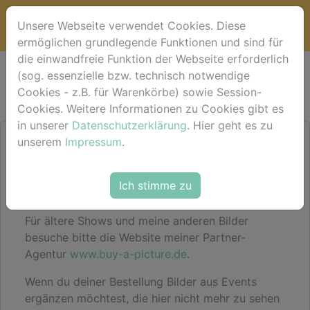
Unsere Webseite verwendet Cookies. Diese
ermöglichen grundlegende Funktionen und sind für
die einwandfreie Funktion der Webseite erforderlich
Bildershop
(sog. essenzielle bzw. technisch notwendige
Cookies - z.B. für Warenkörbe) sowie Session-
Cookies. Weitere Informationen zu Cookies gibt es
in unserer
Datenschutzerklärung
. Hier geht es zu
unserem
Impressum
.
Hier im Shop findest du für das aktuelle Event
deine Bilder sortiert nach Pferdenamen
(alternativ einfach mal im Suchfeld den
Ich stimme zu
Pferdenamen eingeben).
Für ältere Shows und meine anderen Bilder
besuche bitte die Website meiner Partner-
Agentur
www.buy-a-picture.de
.
Wenn du deiner Bestellung Bilder aus Events
ergänzen möchtest, die hier nicht mehr zu sehen