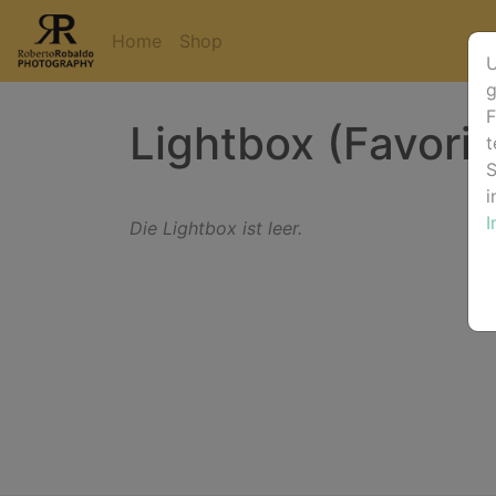
Home
Shop
U
g
F
Lightbox (Favorit
t
S
i
Die Lightbox ist leer.