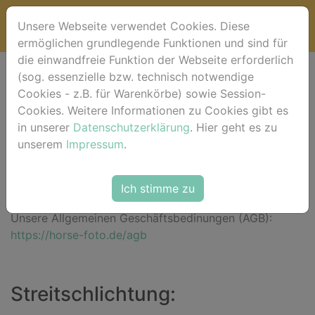
Unsere Webseite verwendet Cookies. Diese
ermöglichen grundlegende Funktionen und sind für
die einwandfreie Funktion der Webseite erforderlich
(sog. essenzielle bzw. technisch notwendige
Impressum
Cookies - z.B. für Warenkörbe) sowie Session-
Cookies. Weitere Informationen zu Cookies gibt es
Roberto Robaldo - horse-foto.de
in unserer
Datenschutzerklärung
. Hier geht es zu
Aegidienberger Str. 33 • 53604 Bad Honnef -
unserem
Impressum
.
Aegidienberg • Deutschland
T: +49 2224 989992 (abends)
Ich stimme zu
shopping@horse-foto.de
Unsere Allgemeinen Geschäftsbedinungen (AGB):
https://horse-foto.de/agb
Streitschlichtung: