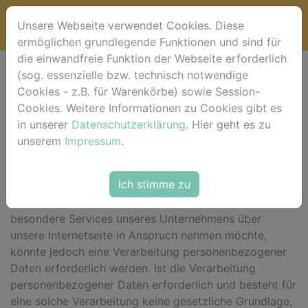
Unsere Webseite verwendet Cookies. Diese
ermöglichen grundlegende Funktionen und sind für
die einwandfreie Funktion der Webseite erforderlich
(sog. essenzielle bzw. technisch notwendige
Datenschutzerklärung
Cookies - z.B. für Warenkörbe) sowie Session-
Cookies. Weitere Informationen zu Cookies gibt es
Wir freuen uns sehr über Ihr Interesse an unserem
in unserer
Datenschutzerklärung
. Hier geht es zu
Unternehmen. Datenschutz hat einen besonders hohen
unserem
Impressum
.
Stellenwert für die Geschäftsleitung der horse-foto.de.
Eine Nutzung der Internetseiten der horse-foto.de ist
Ich stimme zu
grundsätzlich ohne jede Angabe personenbezogener
Daten möglich. Sofern eine betroffene Person
besondere Services unseres Unternehmens über
unsere Internetseite in Anspruch nehmen möchte,
könnte jedoch eine Verarbeitung personenbezogener
Daten erforderlich werden. Ist die Verarbeitung
personenbezogener Daten erforderlich und besteht für
eine solche Verarbeitung keine gesetzliche Grundlage,